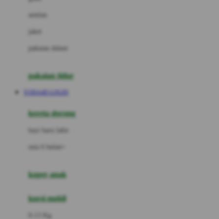
Dae Organics
setelan
Docare
jaket
Doona
pakaian dalam
Down To Earth
Drew
pakaian tidur
Dr. Brown's
YODA4D LOGIN
E
kereta dorong
ELC
bayi baru lahir
Ergobaby
usia 6 bulan+
Expert Care
koper anak
Ezyroller
kursi mobil
F
0-13 Kg