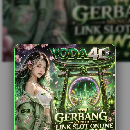
Xootz
Y
Yamatoya
Z
Zaxy
Zoggs
0-9
4Moms
59S