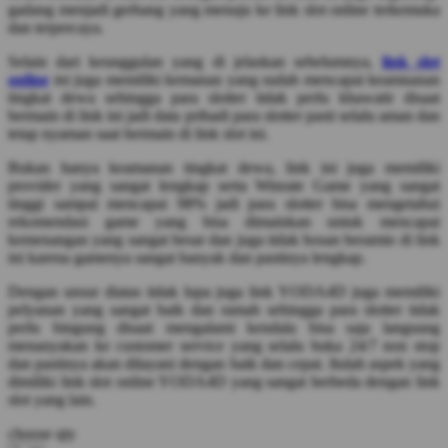
gadang menjadi gerbang yang menuju ke link slot online terkemuka
Squishmallows
dan terpercaya.
Starbooks
Selain dari keunggulan yang di jelaskan sebelumnya,
link slot
online
ini juga memiliki kemanan yang sudah mencapai keamnanan
Stick-O
tingkat dewa sehingga para slotter tidak perlu khawatir disaat
bermain di link ini jadi data pribadi para slotter pasti selalu aman dan
Stokke
tetap nyaman saat bermain di link slot ini.
Sudocrem
Bukan hanya keamanan tingkat dewa, link ini juga memiliki
provider yang sangat lengkap serta Winrate Game yang sangat
Sumimo
tinggi sampai mencapai 98% jadi para slotter bisa mengetahui
rekomendasi game yang bisa dimainkan untuk mencapai
Sunnylife
kemenangan yang sangat besar dan juga tidak bosan beramin di link
Sun-Staches
ini karena gamenya sangat banyak dan pastinya lengkap.
Swimava
Dengan unsur diatas tidak lupa juga link YODA4D juga memiliki
pelyanan yang sangat baik dan ramah sehingga para slotter tidak
perlu bingung disaat mengalami kendala bisa saja langsung
T
menanyakan ke customer service yang selalu buka 24/7 non stop
dan pastinya akan dilayani dengan baik dan cepat. Itulah aspek yang
Tommee Tippee
dimiliki link slot online YODA4D yang sangat berbeda dengan link
slot yang lain.
Trunki
choose qty
Tutti Bambini