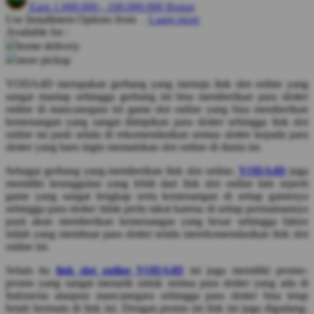
Earn
1.000.000
-
100.000.000
Bonus
Use Installment Options from
.
Laarn more
Q
Available for :
home delivery
QV Baby
store pickup
R
YODA4D merupakan gerbang yang menuju link slot online yang
sangat mantap sehingga gerbang ini bisa memberikan para slotter
Real Shades
online di mancanegara ini game slot online yang bisa memberikan
kemenangan yang sangat diimpikan para slotter sehingga link slot
Red Castle
online ini pasti selalu di rekomendasikan semua slotter kepada para
slotter yang baru ingin memainkan slot online di dunia ini.
Ribbon Madness
Sebagai gerbang yang memberikan link slot online,
YODA4D
juga
S
memiliki keunggulan yang lebih dari link slot online lain seperti
game yang sangat lengkap serta kemenangan di setiap gamenya
Sebamed
sehingga para slotter tidak perlu takut karena di setiap permainannya
pasti akan memberikan kemenangan yang besar sehingga faktor
Silver Cross
inilah yang membuat para slotter selalu merekomendasikan link slot
online ini.
Simply Idea
Selain itu
link slot online YODA4D
ini juga memiliki promo-
Skip Hop
promo yang sangat menarik untuk semua para slotter yang ada di
Indonesia ataupun mancanegara sehingga para slotter bisa tetap
Spectra
betah bermain di link ini. Dengan promo ini link ini juga digadang-