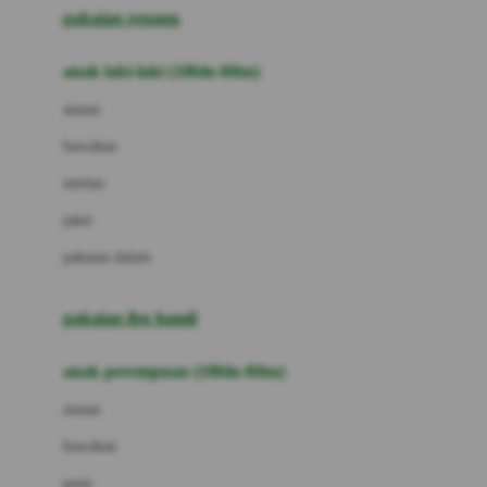
pakaian renang
Bumkins
anak laki-laki (18bln-8thn)
C
atasan
Cetaphil
bawahan
Chicco
setelan
Childlife
jaket
Clevamama
pakaian dalam
Cocolatte
Cottonseeds
pakaian ibu hamil
Cozy N Safe
anak perempuan (18bln-8thn)
Crane
atasan
Cybex
bawahan
D
gaun