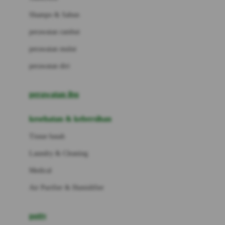
London Taxi
Shampo & Sabun
Love To Dream
perawatan rambut
perawatan mulut
M
perawatan diri
Magformers
Mama's Choice
perawatan ibu
Mamas&Papas
kesehatan & kebersihan
Mamaway
Tissue basah
Maxi Cosi
Laundry & Cleaning
Megabloks
Medical
Micro
Air Purifier & Humidifier
MiDeer
Mimi & Lula
potty
Mini Monkey