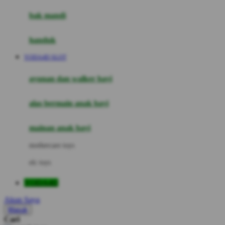
Moby
bak mandi
Momami
handuk
Mothercare
YODA4D SLOT
Mustela
ayunan dan walker bayi
My Buddy Tag
My K
alas bermain anak bayi
N
mainan anak bayi
Naif
mothercare toys
Nike
elc toys
Nordic Natural
YODA4D
Nuby
Akun Saya
Nuna
Masuk
Cari