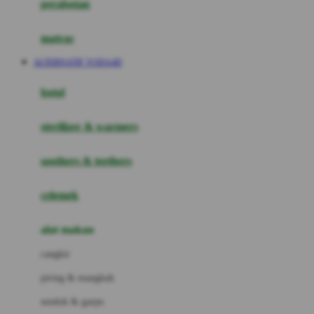
perabotan
Happy Tummy
Hauck
matras
Havaianas
ALTERNATIF YODA4D
Hegen
botol
Hot Wheels
sterilizer & warmers
Hybrid
soothers & teethers
I
Inlacta DHA
celemek
Interlac
alat makan
Ivenet
cangkir
J
piring & mangkuk
Jack N Jill
sendok & garpu